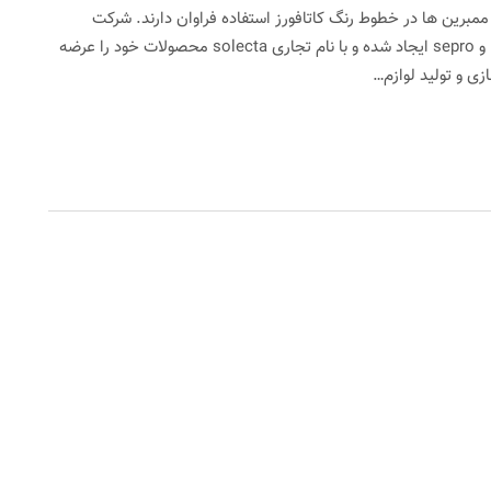
ضی از این ممبرین ها در خطوط رنگ کاتافورز استفاده فراوان دارند. شرکت
SOLECTA از ادغام دو شرکت ممبران ساز دیگر nanostone و sepro ایجاد شده و با نام تجاری solecta محصولات خود را عرضه
ی و تولید لوازم…