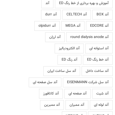
آموزش و بهره برداری از خط رنگ ED
آند
آند BOX
آند CELTECH
آند durr
آند EDCORE
آند MEGA
آند olpidurr
آند round dialysis anode
آند ارزان
آند استوانه ای
آند الکترودیالیز
آند خط رنگ ED
آند رنگ ED
آند ساخت داخل
آند سل ساخت ایران
آند سل شرکت EISENMANN
آند سل صفحه ای
آند شیت
آند صفحه ای
آند کاتافورز
آند لوله ای
آند ممبران
آند ممبرین