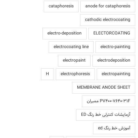
cataphoresis
anode for cataphoresis
cathodic electrocoating
electro-deposition
ELECTORCOATING
electrocoating line
electro-painting
electropaint
electrodeposition
H
electrophoresis
electropainting
MEMBRANE ANODE SHEET
PV400-7640-31F ممبران
آزمایشات کنترلی خط رنگ ED
آموزش خط رنگ ed