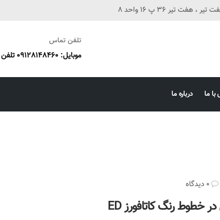
فت تیر 36 پ 16 واحد 8
تلفن تماس
موبایل: 09128148460 تلفن ثابت: 38673087 051
با ما
درباره ما
0 دیدگاه