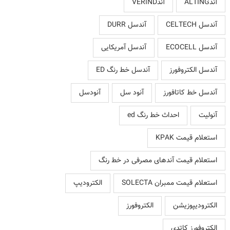
آندALTING
آندVERIND
آندسل CELTECH
آندسل DURR
آندسل ECOCELL
آندسل آمریکایی
آندسل الکتروفورز
آندسل خط رنگ ED
آندسل خط کاتافورز
آنود سل
آنودسل
آنولیت
احداث خط رنگ ed
استعلام قیمت KPAK
استعلام قیمت آندهای مصرفی در خط رنگ
استعلام قیمت ممبران SOLECTA
الکترودیپ
الکترودیپوزیشن
الکتروفورز
الکتروفورز کاتدی