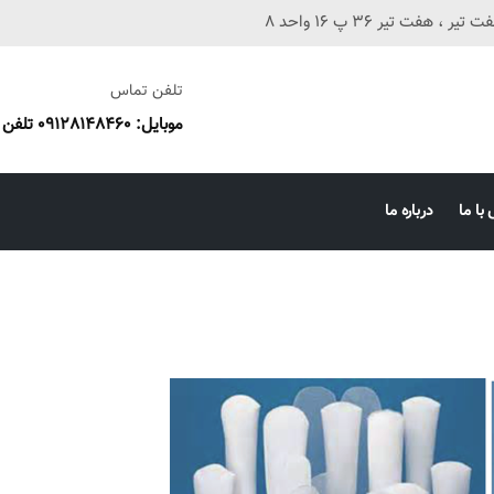
فت تیر 36 پ 16 واحد 8
تلفن تماس
موبایل: 09128148460 تلفن ثابت: 38673087 051
با ما
درباره ما