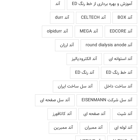
آموزش و بهره برداری از خط رنگ ED
آند
آند BOX
آند CELTECH
آند durr
آند EDCORE
آند MEGA
آند olpidurr
آند round dialysis anode
آند ارزان
آند استوانه ای
آند الکترودیالیز
آند خط رنگ ED
آند رنگ ED
آند ساخت داخل
آند سل ساخت ایران
آند سل شرکت EISENMANN
آند سل صفحه ای
آند شیت
آند صفحه ای
آند کاتافورز
آند لوله ای
آند ممبران
آند ممبرین