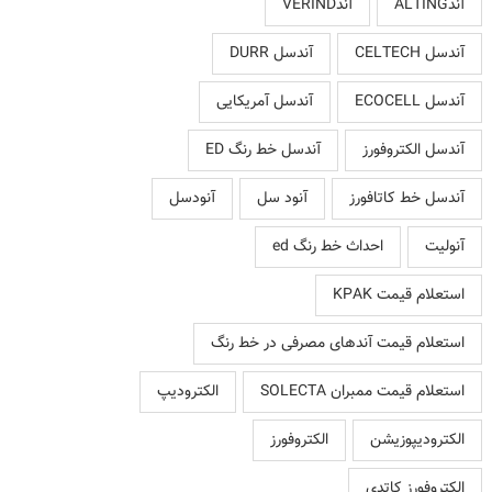
آندALTING
آندVERIND
آندسل CELTECH
آندسل DURR
آندسل ECOCELL
آندسل آمریکایی
آندسل الکتروفورز
آندسل خط رنگ ED
آندسل خط کاتافورز
آنود سل
آنودسل
آنولیت
احداث خط رنگ ed
استعلام قیمت KPAK
استعلام قیمت آندهای مصرفی در خط رنگ
استعلام قیمت ممبران SOLECTA
الکترودیپ
الکترودیپوزیشن
الکتروفورز
الکتروفورز کاتدی