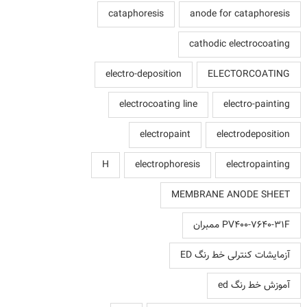
cataphoresis
anode for cataphoresis
cathodic electrocoating
electro-deposition
ELECTORCOATING
electrocoating line
electro-painting
electropaint
electrodeposition
H
electrophoresis
electropainting
MEMBRANE ANODE SHEET
PV400-7640-31F ممبران
آزمایشات کنترلی خط رنگ ED
آموزش خط رنگ ed