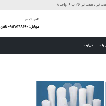
فت تیر 36 پ 16 واحد 8
تلفن تماس
موبایل: 09128148460 تلفن ثابت: 38673087 051
با ما
درباره ما