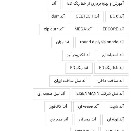
آموزش و بهره برداری از خط رنگ ED
آند
آند BOX
آند CELTECH
آند durr
آند EDCORE
آند MEGA
آند olpidurr
آند round dialysis anode
آند ارزان
آند استوانه ای
آند الکترودیالیز
آند خط رنگ ED
آند رنگ ED
آند ساخت داخل
آند سل ساخت ایران
آند سل شرکت EISENMANN
آند سل صفحه ای
آند شیت
آند صفحه ای
آند کاتافورز
آند لوله ای
آند ممبران
آند ممبرین