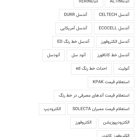
آندALTING
آندVERIND
آندسل CELTECH
آندسل DURR
آندسل ECOCELL
آندسل آمریکایی
آندسل الکتروفورز
آندسل خط رنگ ED
آندسل خط کاتافورز
آنود سل
آنودسل
آنولیت
احداث خط رنگ ed
استعلام قیمت KPAK
استعلام قیمت آندهای مصرفی در خط رنگ
استعلام قیمت ممبران SOLECTA
الکترودیپ
الکترودیپوزیشن
الکتروفورز
الکتروفورز کاتدی