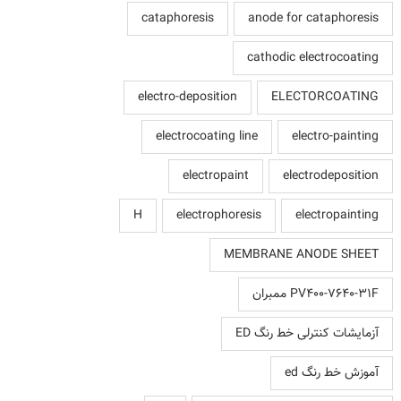
cataphoresis
anode for cataphoresis
cathodic electrocoating
electro-deposition
ELECTORCOATING
electrocoating line
electro-painting
electropaint
electrodeposition
H
electrophoresis
electropainting
MEMBRANE ANODE SHEET
PV400-7640-31F ممبران
آزمایشات کنترلی خط رنگ ED
آموزش خط رنگ ed