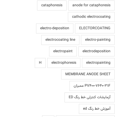
cataphoresis
anode for cataphoresis
cathodic electrocoating
electro-deposition
ELECTORCOATING
electrocoating line
electro-painting
electropaint
electrodeposition
H
electrophoresis
electropainting
MEMBRANE ANODE SHEET
PV400-7640-31F ممبران
آزمایشات کنترلی خط رنگ ED
آموزش خط رنگ ed