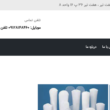
فت تیر 36 پ 16 واحد 8
تلفن تماس
موبایل: 09128148460 تلفن ثابت: 38673087 051
با ما
درباره ما