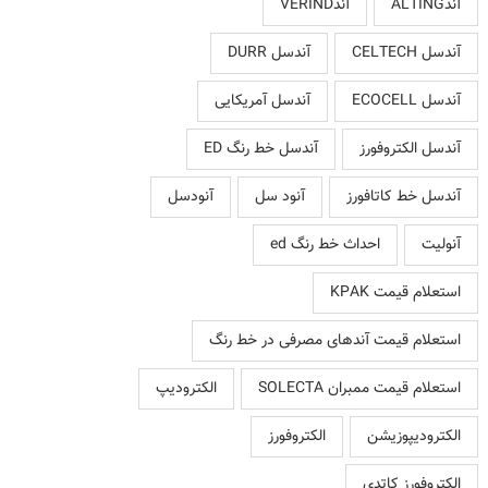
آندALTING
آندVERIND
آندسل CELTECH
آندسل DURR
آندسل ECOCELL
آندسل آمریکایی
آندسل الکتروفورز
آندسل خط رنگ ED
آندسل خط کاتافورز
آنود سل
آنودسل
آنولیت
احداث خط رنگ ed
استعلام قیمت KPAK
استعلام قیمت آندهای مصرفی در خط رنگ
استعلام قیمت ممبران SOLECTA
الکترودیپ
الکترودیپوزیشن
الکتروفورز
الکتروفورز کاتدی