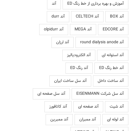
آموزش و بهره برداری از خط رنگ ED
آند
آند BOX
آند CELTECH
آند durr
آند EDCORE
آند MEGA
آند olpidurr
آند round dialysis anode
آند ارزان
آند استوانه ای
آند الکترودیالیز
آند خط رنگ ED
آند رنگ ED
آند ساخت داخل
آند سل ساخت ایران
آند سل شرکت EISENMANN
آند سل صفحه ای
آند شیت
آند صفحه ای
آند کاتافورز
آند لوله ای
آند ممبران
آند ممبرین