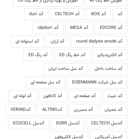
آموزش خط رنگ ed
آموزش و بهره برداری از خط رنگ ED
آند
آند BOX
آند CELTECH
آند durr
آند EDCORE
آند MEGA
آند olpidurr
آند round dialysis anode
آند ارزان
آند استوانه ای
آند الکترودیالیز
آند خط رنگ ED
آند رنگ ED
آند ساخت داخل
آند سل ساخت ایران
آند سل شرکت EISENMANN
آند سل صفحه ای
آند شیت
آند صفحه ای
آند کاتافورز
آند لوله ای
آند ممبران
آند ممبرین
آندALTING
آندVERIND
آندسل CELTECH
آندسل DURR
آندسل ECOCELL
آندسل آمریکایی
آندسل الکتروفورز