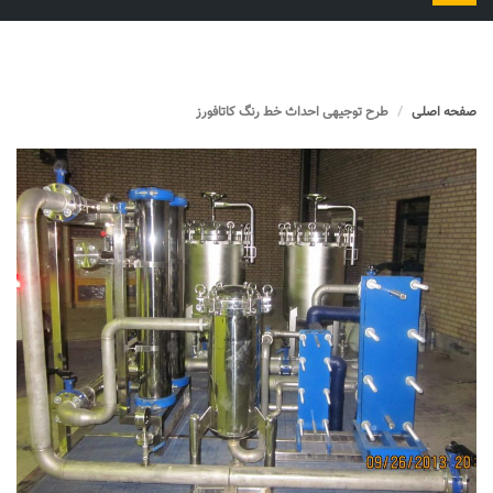
را
تغییر
دهید
صفحه اصلی
طرح توجیهی احداث خط رنگ کاتافورز