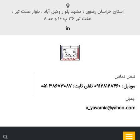
استان خراسان رضوی ، مشهد بلوار وکیل آباد ، بلوار هفت تیر ،
هفت تیر 36 پ 16 واحد 8
تلفن تماس
موبایل: 09128148460 تلفن ثابت: 38673087 051
ایمیل
a_yavarnia@yahoo.com
ناوبری