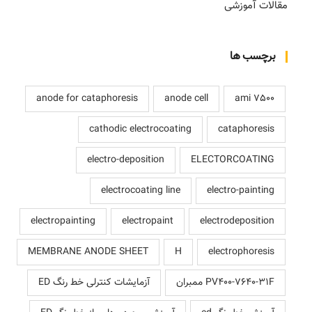
مقالات آموزشی
برچسب ها
anode for cataphoresis
anode cell
ami 7500
cathodic electrocoating
cataphoresis
electro-deposition
ELECTORCOATING
electrocoating line
electro-painting
electropainting
electropaint
electrodeposition
MEMBRANE ANODE SHEET
H
electrophoresis
PV400-7640-31F ممبران
آزمایشات کنترلی خط رنگ ED