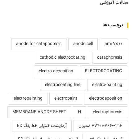
مقالات آموزشی
برچسب ها
anode for cataphoresis
anode cell
ami 7500
cathodic electrocoating
cataphoresis
electro-deposition
ELECTORCOATING
electrocoating line
electro-painting
electropainting
electropaint
electrodeposition
MEMBRANE ANODE SHEET
H
electrophoresis
PV400-7640-31F ممبران
آزمایشات کنترلی خط رنگ ED