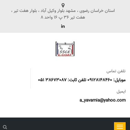
استان خراسان رضوی ، مشهد بلوار وکیل آباد ، بلوار هفت تیر ،
هفت تیر 36 پ 16 واحد 8
تلفن تماس
موبایل: 09128148460 تلفن ثابت: 38673087 051
ایمیل
a_yavarnia@yahoo.com
ناوبری