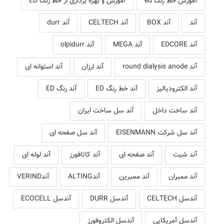
آموزش خط رنگ ed
آموزش و بهره برداری از خط رنگ ED
آند
آند BOX
آند CELTECH
آند durr
آند EDCORE
آند MEGA
آند olpidurr
آند round dialysis anode
آند ارزان
آند استوانه ای
آند الکترودیالیز
آند خط رنگ ED
آند رنگ ED
آند ساخت داخل
آند سل ساخت ایران
آند سل شرکت EISENMANN
آند سل صفحه ای
آند شیت
آند صفحه ای
آند کاتافورز
آند لوله ای
آند ممبران
آند ممبرین
آندALTING
آندVERIND
آندسل CELTECH
آندسل DURR
آندسل ECOCELL
آندسل آمریکایی
آندسل الکتروفورز