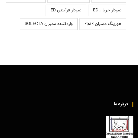
نمودار جریان ED
نمودار فرآیندی ED
هوزینگ ممبران kpak
واردکننده ممبران SOLECTA
درباره ما