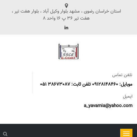
استان خراسان رضوی ، مشهد بلوار وکیل آباد ، بلوار هفت تیر ،
هفت تیر 36 پ 16 واحد 8
تلفن تماس
موبایل: 09128148460 تلفن ثابت: 38673087 051
ایمیل
a_yavarnia@yahoo.com
ناوبری