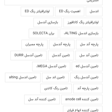
الکتریکی
اندسل
اهمیت رنگ ED
اولترافیلتر رنگ ED
اولترافیلتر رنگ کاتافورز
بازسازی آندسل
بازسازی اندسل ALTING،
بران SOLECTA
پارچه آند سل
پارچه آندسل
پارچه ممبران
تامین آند سل
تامین آندسل
تامین آندسل DURR
تامین آندسل ed
تامین آندسل MEGA،
تامین آندسل رنگ
تامین اند سل
تامین اندسل alting
تامین پارچه آند
تامین رنگ کاتدی
تامین کننده anode cell
تامین کننده آند سل
تامین کننده انواع فیلتر