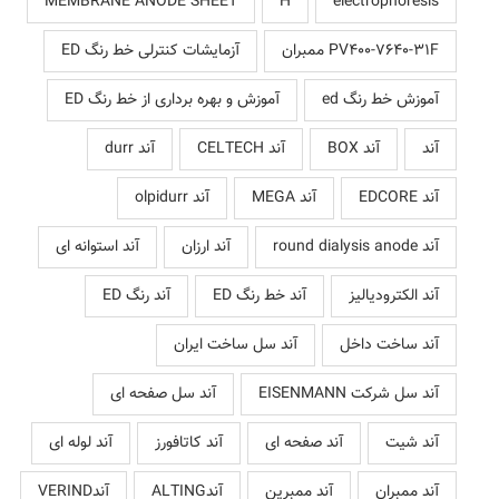
MEMBRANE ANODE SHEET
H
electrophoresis
PV400-7640-31F ممبران
آزمایشات کنترلی خط رنگ ED
آموزش خط رنگ ed
آموزش و بهره برداری از خط رنگ ED
آند
آند BOX
آند CELTECH
آند durr
آند EDCORE
آند MEGA
آند olpidurr
آند round dialysis anode
آند ارزان
آند استوانه ای
آند الکترودیالیز
آند خط رنگ ED
آند رنگ ED
آند ساخت داخل
آند سل ساخت ایران
آند سل شرکت EISENMANN
آند سل صفحه ای
آند شیت
آند صفحه ای
آند کاتافورز
آند لوله ای
آند ممبران
آند ممبرین
آندALTING
آندVERIND