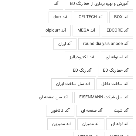
آموزش و بهره برداری از خط رنگ ED
آند
آند BOX
آند CELTECH
آند durr
آند EDCORE
آند MEGA
آند olpidurr
آند round dialysis anode
آند ارزان
آند استوانه ای
آند الکترودیالیز
آند خط رنگ ED
آند رنگ ED
آند ساخت داخل
آند سل ساخت ایران
آند سل شرکت EISENMANN
آند سل صفحه ای
آند شیت
آند صفحه ای
آند کاتافورز
آند لوله ای
آند ممبران
آند ممبرین