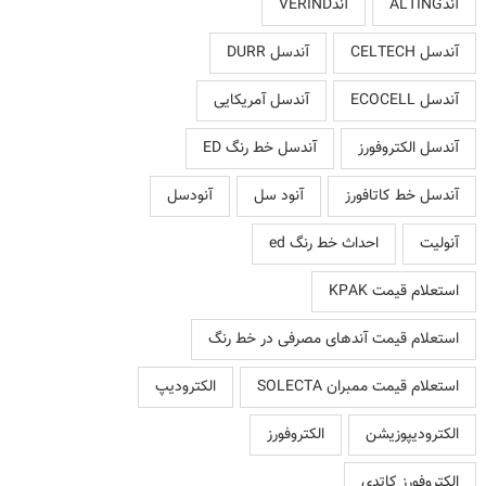
آندALTING
آندVERIND
آندسل CELTECH
آندسل DURR
آندسل ECOCELL
آندسل آمریکایی
آندسل الکتروفورز
آندسل خط رنگ ED
آندسل خط کاتافورز
آنود سل
آنودسل
آنولیت
احداث خط رنگ ed
استعلام قیمت KPAK
استعلام قیمت آندهای مصرفی در خط رنگ
استعلام قیمت ممبران SOLECTA
الکترودیپ
الکترودیپوزیشن
الکتروفورز
الکتروفورز کاتدی