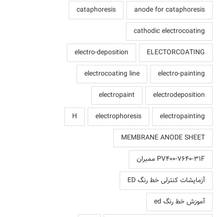
cataphoresis
anode for cataphoresis
cathodic electrocoating
electro-deposition
ELECTORCOATING
electrocoating line
electro-painting
electropaint
electrodeposition
H
electrophoresis
electropainting
MEMBRANE ANODE SHEET
PV400-7640-31F ممبران
آزمایشات کنترلی خط رنگ ED
آموزش خط رنگ ed