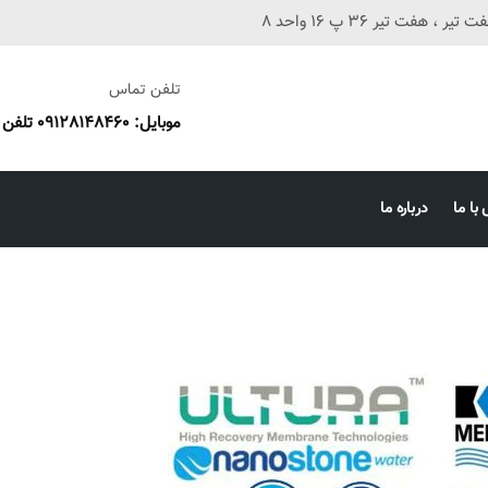
فت تیر 36 پ 16 واحد 8
تلفن تماس
موبایل: 09128148460 تلفن ثابت: 38673087 051
با ما
درباره ما