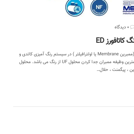
0 دیدگاه
سیستم اولترافیلتراسیون و ممبران خط رنگ کاتافورز ممبران (ممبرین Membrane یا اولترافیلتر ) در سیستم رنگ آمیزی کاتدی و
آندی مهمترین و حساس ترین قسمت خط رنگ می باشد.مهمترین وظیفه ممبران جدا کردن محلول UF از رنگ می باشد. محلول