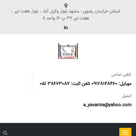
استان خراسان رضوی ، مشهد بلوار وکیل آباد ، بلوار هفت تیر ،
هفت تیر 36 پ 16 واحد 8
تلفن تماس
موبایل: 09128148460 تلفن ثابت: 38673087 051
ایمیل
a_yavarnia@yahoo.com
ناوبری