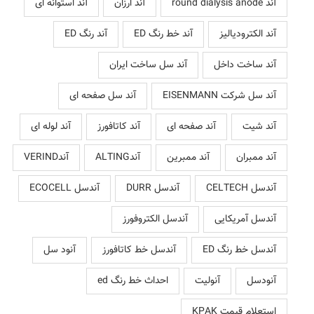
آند round dialysis anode
آند ارزان
آند استوانه ای
آند الکترودیالیز
آند خط رنگ ED
آند رنگ ED
آند ساخت داخل
آند سل ساخت ایران
آند سل شرکت EISENMANN
آند سل صفحه ای
آند شیت
آند صفحه ای
آند کاتافورز
آند لوله ای
آند ممبران
آند ممبرین
آندALTING
آندVERIND
آندسل CELTECH
آندسل DURR
آندسل ECOCELL
آندسل آمریکایی
آندسل الکتروفورز
آندسل خط رنگ ED
آندسل خط کاتافورز
آنود سل
آنودسل
آنولیت
احداث خط رنگ ed
استعلام قیمت KPAK