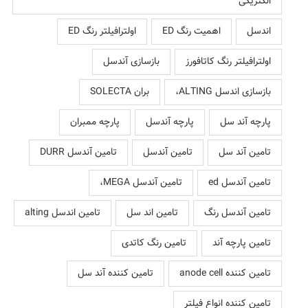
الکتریکی
اندسل
اهمیت رنگ ED
اولترافیلتر رنگ ED
اولترافیلتر رنگ کاتافورز
بازسازی آندسل
بازسازی اندسل ALTING،
بران SOLECTA
پارچه آند سل
پارچه آندسل
پارچه ممبران
تامین آند سل
تامین آندسل
تامین آندسل DURR
تامین آندسل ed
تامین آندسل MEGA،
تامین آندسل رنگ
تامین اند سل
تامین اندسل alting
تامین پارچه آند
تامین رنگ کاتدی
تامین کننده anode cell
تامین کننده آند سل
تامین کننده انواع فیلتر