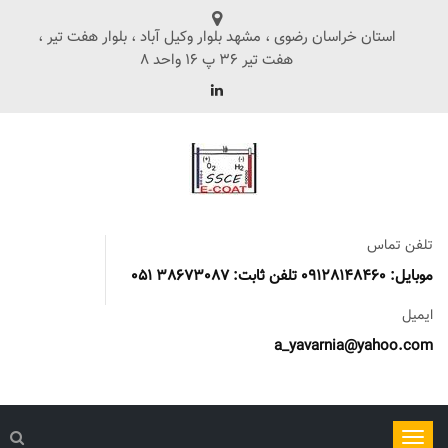
استان خراسان رضوی ، مشهد بلوار وکیل آباد ، بلوار هفت تیر ،
هفت تیر 36 پ 16 واحد 8
تلفن تماس
موبایل: 09128148460 تلفن ثابت: 38673087 051
ایمیل
a_yavarnia@yahoo.com
ناوبری