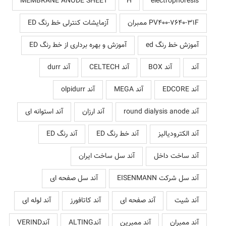
MEMBRANE ANODE SHEET
H
electrophoresis
PV400-7640-31F ممبران
آزمایشات کنترلی خط رنگ ED
آموزش خط رنگ ed
آموزش و بهره برداری از خط رنگ ED
آند
آند BOX
آند CELTECH
آند durr
آند EDCORE
آند MEGA
آند olpidurr
آند round dialysis anode
آند ارزان
آند استوانه ای
آند الکترودیالیز
آند خط رنگ ED
آند رنگ ED
آند ساخت داخل
آند سل ساخت ایران
آند سل شرکت EISENMANN
آند سل صفحه ای
آند شیت
آند صفحه ای
آند کاتافورز
آند لوله ای
آند ممبران
آند ممبرین
آندALTING
آندVERIND