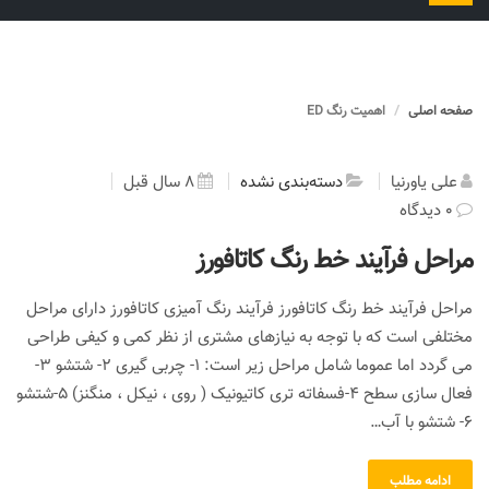
را
تغییر
دهید
صفحه اصلی
اهمیت رنگ ED
علی یاورنیا
دسته‌بندی نشده
8 سال قبل
0 دیدگاه
مراحل فرآیند خط رنگ کاتافورز
مراحل فرآیند خط رنگ کاتافورز فرآیند رنگ آمیزی کاتافورز دارای مراحل
مختلفی است که با توجه به نیازهای مشتری از نظر کمی و کیفی طراحی
می گردد اما عموما شامل مراحل زیر است: 1- چربی گیری 2- شتشو 3-
فعال سازی سطح 4-فسفاته تری کاتیونیک ( روی ، نیکل ، منگنز) 5-شتشو
6- شتشو با آب…
ادامه مطلب