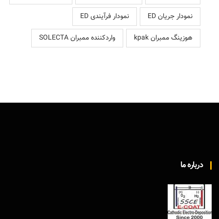
نمودار جریان ED
نمودار فرآیندی ED
هوزینگ ممبران kpak
واردکننده ممبران SOLECTA
درباره ما