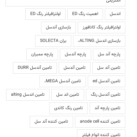
الکتریکی
اندسل
اهمیت رنگ ED
اولترافیلتر رنگ ED
اولترافیلتر رنگ کاتافورز
بازسازی آندسل
بازسازی اندسل ALTING،
بران SOLECTA
پارچه آند سل
پارچه آندسل
پارچه ممبران
تامین آند سل
تامین آندسل
تامین آندسل DURR
تامین آندسل ed
تامین آندسل MEGA،
تامین آندسل رنگ
تامین اند سل
تامین اندسل alting
تامین پارچه آند
تامین رنگ کاتدی
تامین کننده anode cell
تامین کننده آند سل
تامین کننده انواع فیلتر