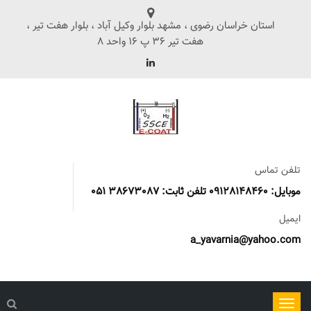
استان خراسان رضوی ، مشهد بلوار وکیل آباد ، بلوار هفت تیر ،
هفت تیر 36 پ 16 واحد 8
تلفن تماس
موبایل: 09128148460 تلفن ثابت: 38673087 051
ایمیل
a_yavarnia@yahoo.com
ناوبری