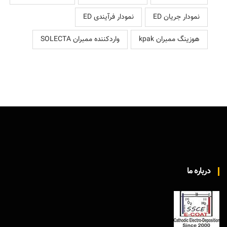
نمودار جریان ED
نمودار فرآیندی ED
هوزینگ ممبران kpak
واردکننده ممبران SOLECTA
درباره ما