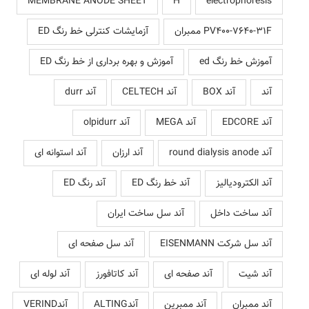
MEMBRANE ANODE SHEET
H
electrophoresis
PV400-7640-31F ممبران
آزمایشات کنترلی خط رنگ ED
آموزش خط رنگ ed
آموزش و بهره برداری از خط رنگ ED
آند
آند BOX
آند CELTECH
آند durr
آند EDCORE
آند MEGA
آند olpidurr
آند round dialysis anode
آند ارزان
آند استوانه ای
آند الکترودیالیز
آند خط رنگ ED
آند رنگ ED
آند ساخت داخل
آند سل ساخت ایران
آند سل شرکت EISENMANN
آند سل صفحه ای
آند شیت
آند صفحه ای
آند کاتافورز
آند لوله ای
آند ممبران
آند ممبرین
آندALTING
آندVERIND