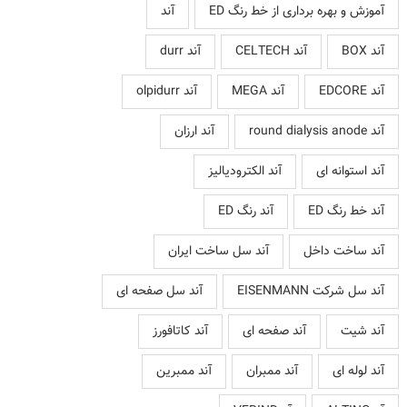
آموزش و بهره برداری از خط رنگ ED
آند
آند BOX
آند CELTECH
آند durr
آند EDCORE
آند MEGA
آند olpidurr
آند round dialysis anode
آند ارزان
آند استوانه ای
آند الکترودیالیز
آند خط رنگ ED
آند رنگ ED
آند ساخت داخل
آند سل ساخت ایران
آند سل شرکت EISENMANN
آند سل صفحه ای
آند شیت
آند صفحه ای
آند کاتافورز
آند لوله ای
آند ممبران
آند ممبرین