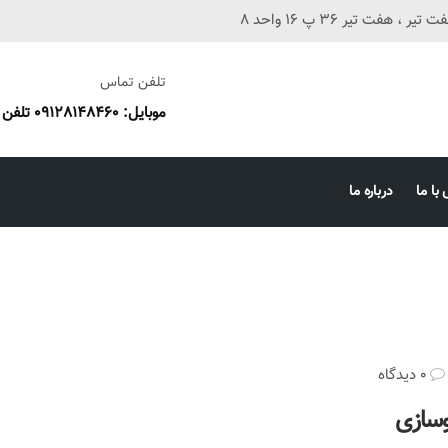
فت تیر 36 پ 16 واحد 8
تلفن تماس
موبایل: 09128148460 تلفن ثابت: 38673087 051
با ما
درباره ما
0 دیدگاه
وسازی