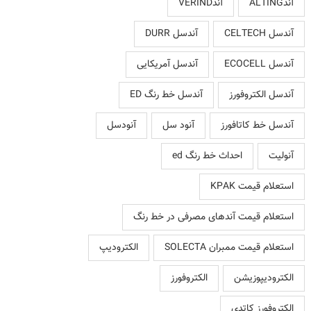
آندALTING
آندVERIND
آندسل CELTECH
آندسل DURR
آندسل ECOCELL
آندسل آمریکایی
آندسل الکتروفورز
آندسل خط رنگ ED
آندسل خط کاتافورز
آنود سل
آنودسل
آنولیت
احداث خط رنگ ed
استعلام قیمت KPAK
استعلام قیمت آندهای مصرفی در خط رنگ
استعلام قیمت ممبران SOLECTA
الکترودیپ
الکترودیپوزیشن
الکتروفورز
الکتروفورز کاتدی