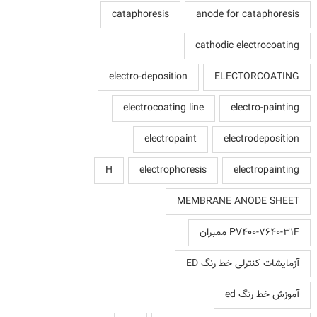
cataphoresis
anode for cataphoresis
cathodic electrocoating
electro-deposition
ELECTORCOATING
electrocoating line
electro-painting
electropaint
electrodeposition
H
electrophoresis
electropainting
MEMBRANE ANODE SHEET
PV400-7640-31F ممبران
آزمایشات کنترلی خط رنگ ED
آموزش خط رنگ ed