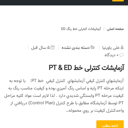
را
تغییر
دهید
صفحه اصلی
آزمایشات کنترلی خط رنگ ED
علی یاورنیا
دسته بندی نشده
5 سال قبل
0 دیدگاه
آزمایشات کنترلی خط PT & ED
آزمايشهاي كنترل كيفي آزمايشهاي كنترل كيفي خط PT: با توجه به
اينكه مرحله PT پايه و اساس رنگ آميزي بوده و كيفيت مناسب رنگ به
كيفيت مرحله PT وابستگي شديدي دارد . لذا لازم است مواد كليه مراحل
PT توسط آزمايشگاه مطابق با طرح كنترل (Control Plan) دريافتي از
واحدكنترل كيفيت بر روي محموله…
ادامه مطلب