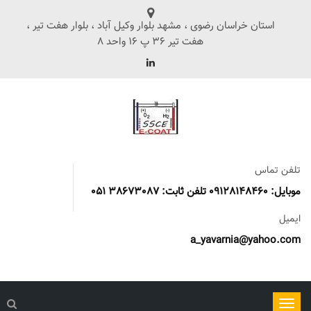
استان خراسان رضوی ، مشهد بلوار وکیل آباد ، بلوار هفت تیر ،
هفت تیر 36 پ 16 واحد 8
تلفن تماس
موبایل: 09128148460 تلفن ثابت: 38673087 051
ایمیل
a_yavarnia@yahoo.com
ناوبری