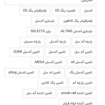
الکتریکی
اندسل
اهمیت رنگ ED
اولترافیلتر رنگ ED
اولترافیلتر رنگ کاتافورز
بازسازی آندسل
بازسازی اندسل ALTING،
بران SOLECTA
پارچه آند سل
پارچه آندسل
پارچه ممبران
تامین آند سل
تامین آندسل
تامین آندسل DURR
تامین آندسل ed
تامین آندسل MEGA،
تامین آندسل رنگ
تامین اند سل
تامین اندسل alting
تامین پارچه آند
تامین رنگ کاتدی
تامین کننده anode cell
تامین کننده آند سل
تامین کننده انواع فیلتر