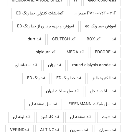
MEMBRANE ANODE SHEET
H
electrophoresis
PV400-7640-31F ممبران
آزمایشات کنترلی خط رنگ ED
آموزش خط رنگ ed
آموزش و بهره برداری از خط رنگ ED
آند
آند BOX
آند CELTECH
آند durr
آند EDCORE
آند MEGA
آند olpidurr
آند round dialysis anode
آند ارزان
آند استوانه ای
آند الکترودیالیز
آند خط رنگ ED
آند رنگ ED
آند ساخت داخل
آند سل ساخت ایران
آند سل شرکت EISENMANN
آند سل صفحه ای
آند شیت
آند صفحه ای
آند کاتافورز
آند لوله ای
آند ممبران
آند ممبرین
آندALTING
آندVERIND