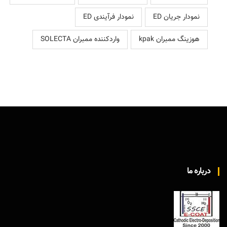
نمودار جریان ED
نمودار فرآیندی ED
هوزینگ ممبران kpak
واردکننده ممبران SOLECTA
درباره ما