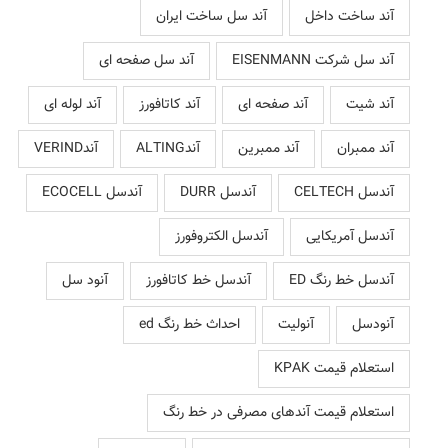
آند ساخت داخل
آند سل ساخت ایران
آند سل شرکت EISENMANN
آند سل صفحه ای
آند شیت
آند صفحه ای
آند کاتافورز
آند لوله ای
آند ممبران
آند ممبرین
آندALTING
آندVERIND
آندسل CELTECH
آندسل DURR
آندسل ECOCELL
آندسل آمریکایی
آندسل الکتروفورز
آندسل خط رنگ ED
آندسل خط کاتافورز
آنود سل
آنودسل
آنولیت
احداث خط رنگ ed
استعلام قیمت KPAK
استعلام قیمت آندهای مصرفی در خط رنگ