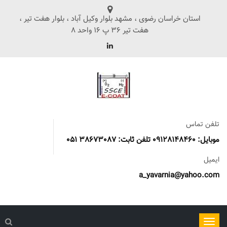
استان خراسان رضوی ، مشهد بلوار وکیل آباد ، بلوار هفت تیر ،
هفت تیر 36 پ 16 واحد 8
تلفن تماس
موبایل: 09128148460 تلفن ثابت: 38673087 051
ایمیل
a_yavarnia@yahoo.com
ناوبری