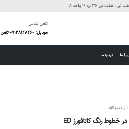
فت تیر 36 پ 16 واحد 8
تلفن تماس
موبایل: 09128148460 تلفن ثابت: 38673087 051
با ما
درباره ما
0 دیدگاه