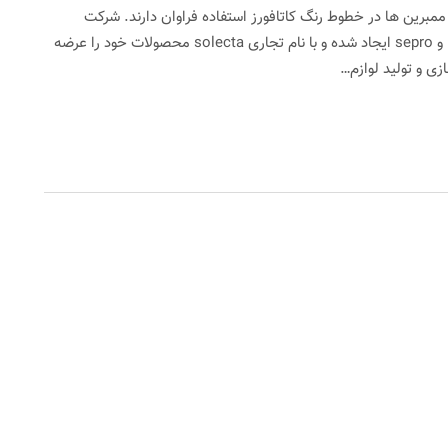
ضی از این ممبرین ها در خطوط رنگ کاتافورز استفاده فراوان دارند. شرکت
SOLECTA از ادغام دو شرکت ممبران ساز دیگر nanostone و sepro ایجاد شده و با نام تجاری solecta محصولات خود را عرضه
ی و تولید لوازم…