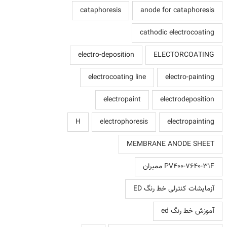
cataphoresis
anode for cataphoresis
cathodic electrocoating
electro-deposition
ELECTORCOATING
electrocoating line
electro-painting
electropaint
electrodeposition
H
electrophoresis
electropainting
MEMBRANE ANODE SHEET
PV400-7640-31F ممبران
آزمایشات کنترلی خط رنگ ED
آموزش خط رنگ ed