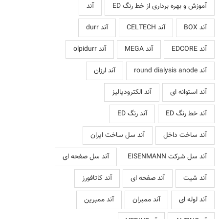
آموزش و بهره برداری از خط رنگ ED
آند
آند BOX
آند CELTECH
آند durr
آند EDCORE
آند MEGA
آند olpidurr
آند round dialysis anode
آند ارزان
آند استوانه ای
آند الکترودیالیز
آند خط رنگ ED
آند رنگ ED
آند ساخت داخل
آند سل ساخت ایران
آند سل شرکت EISENMANN
آند سل صفحه ای
آند شیت
آند صفحه ای
آند کاتافورز
آند لوله ای
آند ممبران
آند ممبرین