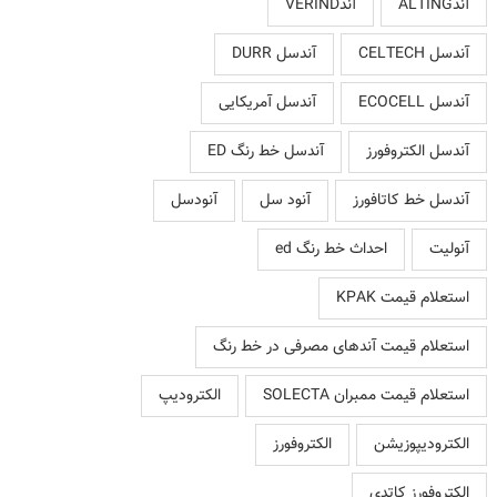
آندALTING
آندVERIND
آندسل CELTECH
آندسل DURR
آندسل ECOCELL
آندسل آمریکایی
آندسل الکتروفورز
آندسل خط رنگ ED
آندسل خط کاتافورز
آنود سل
آنودسل
آنولیت
احداث خط رنگ ed
استعلام قیمت KPAK
استعلام قیمت آندهای مصرفی در خط رنگ
استعلام قیمت ممبران SOLECTA
الکترودیپ
الکترودیپوزیشن
الکتروفورز
الکتروفورز کاتدی