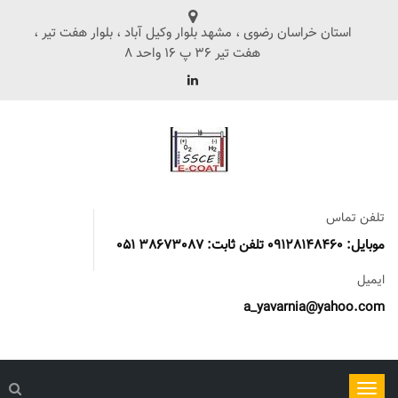
استان خراسان رضوی ، مشهد بلوار وکیل آباد ، بلوار هفت تیر ،
هفت تیر 36 پ 16 واحد 8
تلفن تماس
موبایل: 09128148460 تلفن ثابت: 38673087 051
ایمیل
a_yavarnia@yahoo.com
ناوبری