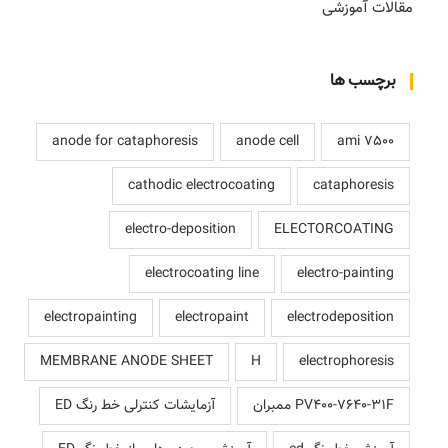
مقالات آموزشی
برچسب ها
anode for cataphoresis
anode cell
ami 7500
cathodic electrocoating
cataphoresis
electro-deposition
ELECTORCOATING
electrocoating line
electro-painting
electropainting
electropaint
electrodeposition
MEMBRANE ANODE SHEET
H
electrophoresis
PV400-7640-31F ممبران
آزمایشات کنترلی خط رنگ ED