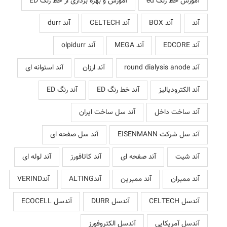
آموزش خط رنگ ed
آموزش و بهره برداری از خط رنگ ED
آند
آند BOX
آند CELTECH
آند durr
آند EDCORE
آند MEGA
آند olpidurr
آند round dialysis anode
آند ارزان
آند استوانه ای
آند الکترودیالیز
آند خط رنگ ED
آند رنگ ED
آند ساخت داخل
آند سل ساخت ایران
آند سل شرکت EISENMANN
آند سل صفحه ای
آند شیت
آند صفحه ای
آند کاتافورز
آند لوله ای
آند ممبران
آند ممبرین
آندALTING
آندVERIND
آندسل CELTECH
آندسل DURR
آندسل ECOCELL
آندسل آمریکایی
آندسل الکتروفورز