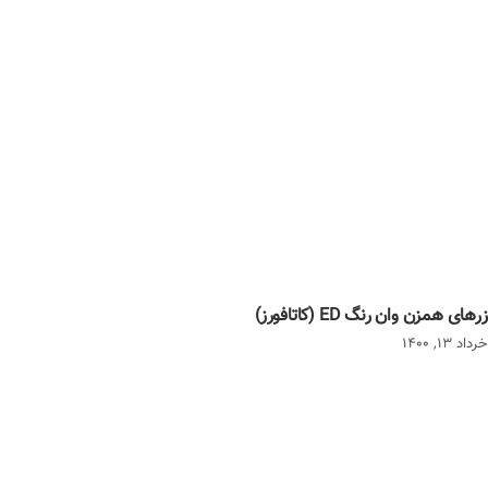
رهای همزن وان رنگ ED (کاتافورز)
داد 13, 1400