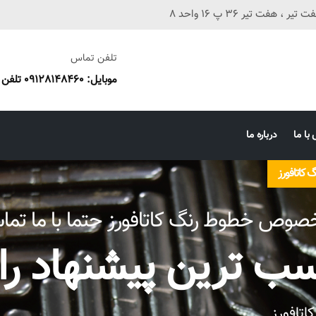
فت تیر 36 پ 16 واحد 8
تلفن تماس
موبایل: 09128148460 تلفن ثابت: 38673087 051
با ما
درباره ما
 کاتافورز
 خصوص خطوط رنگ کاتافورز حتما با ما تما
سب ترین پیشنهاد را 
اتافورز