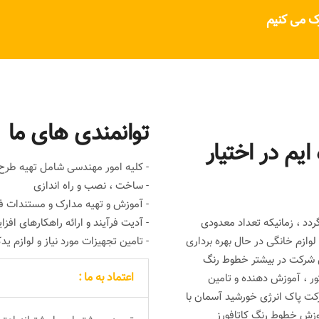
رک می کنیم
توانمندی های ما
ایم در اختیار
- کلیه امور مهندسی شامل تهیه طر
- ساخت ، نصب و راه اندازی
- آموزش و تهیه مدارک و مستندات 
خطوط رنگ کاتافورز به سال 1379 بر می گردد ، زمانیکه تعداد معدودی
- آدیت فرآیند و ارائه راهکارهای افز
ازم خانگی در حال بهره برداری
- تامین تجهیزات مورد نیاز و لوازم ید
ین شرکت در بیشتر خطوط رنگ
اعتماد به ما :
تور ، آموزش دهنده و تامین
ت پاک انرژی خورشید آسمان با
وزش خطوط رنگ کاتافورز