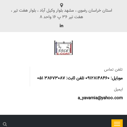
استان خراسان رضوی ، مشهد بلوار وکیل آباد ، بلوار هفت تیر ،
هفت تیر 36 پ 16 واحد 8
تلفن تماس
موبایل: 09128148460 تلفن ثابت: 38673087 051
ایمیل
a_yavarnia@yahoo.com
ناوبری